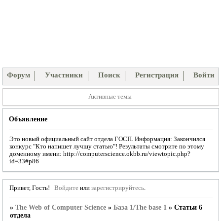
Форум
Участники
Поиск
Регистрация
Войти
Активные темы
Объявление
Это новый официальный сайт отдела ГОСП. Информация: Закончился
конкурс "Кто напишет лучшу статью"! Результаты смотрите по этому
доменному имени: http://computerscience.okbb.ru/viewtopic.php?
id=33#p86
Привет, Гость!
Войдите
или
зарегистрируйтесь
.
»
The Web of Computer Science
»
База 1/The base 1
»
Статьи 6
отдела