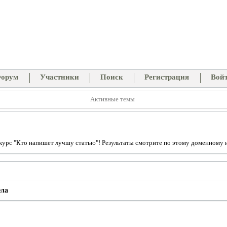
орум
Участники
Поиск
Регистрация
Вой
Активные темы
рс "Кто напишет лучшу статью"! Результаты смотрите по этому доменному име
ела