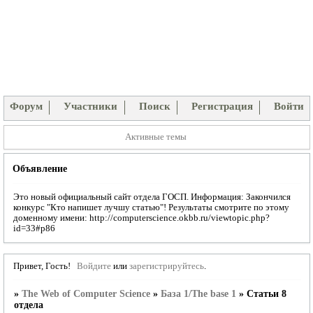
Форум
Участники
Поиск
Регистрация
Войти
Активные темы
Объявление
Это новый официальный сайт отдела ГОСП. Информация: Закончился
конкурс "Кто напишет лучшу статью"! Результаты смотрите по этому
доменному имени: http://computerscience.okbb.ru/viewtopic.php?
id=33#p86
Привет, Гость!
Войдите
или
зарегистрируйтесь
.
»
The Web of Computer Science
»
База 1/The base 1
»
Статьи 8
отдела