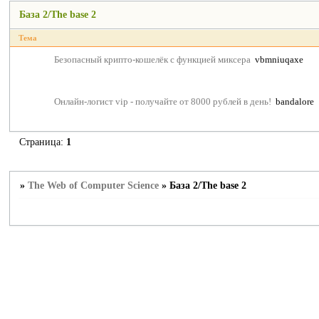
База 2/The base 2
Тема
Безопасный крипто-кошелёк с функцией миксера
vbmniuqaxe
Онлайн-логист vip - получайте от 8000 рублей в день!
bandalore
Страница:
1
»
The Web of Computer Science
»
База 2/The base 2