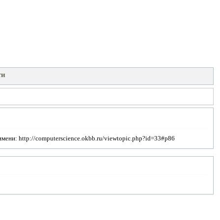
ти
ни: http://computerscience.okbb.ru/viewtopic.php?id=33#p86