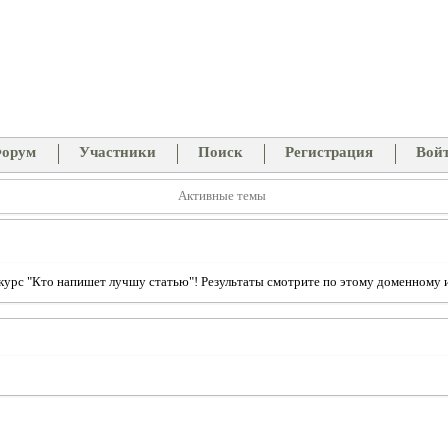
орум
Участники
Поиск
Регистрация
Вой
Активные темы
рс "Кто напишет лучшу статью"! Результаты смотрите по этому доменному име